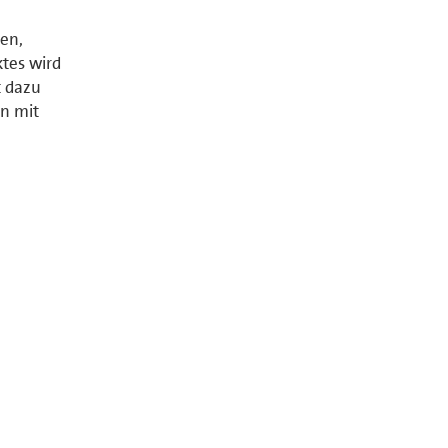
en,
tes wird
t dazu
en mit