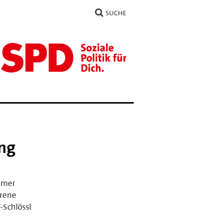
SUCHE
ng
mmer
irene
-Schlössl